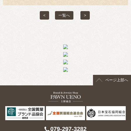
> 会社概要
<
一覧へ
>
> アクセス
> よくあるご質問
> ホーム
> 古物営業法に基づく表示
> プライバシーポリシー
ページ上部へ
> お問い合わせ
079-297-3282