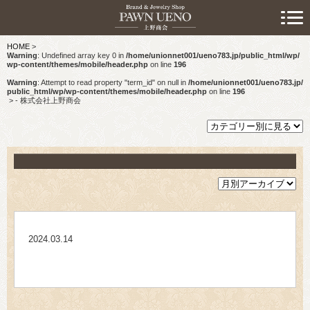
> 初めての方へ
HOME
>
> 預けたい方
Warning
: Undefined array key 0 in
/home/unionnet001/ueno783.jp/public_html/wp/
wp-content/themes/mobile/header.php
on line
196
> 売りたい方
Warning
: Attempt to read property "term_id" on null in
/home/unionnet001/ueno783.jp/
public_html/wp/wp-content/themes/mobile/header.php
on line
196
>
- 株式会社上野商会
> 買いたい方
> 取り扱い品目
> 商品情報
> スタッフおすすめ情報
2024.03.14
> お知らせ
> キャンペーン情報