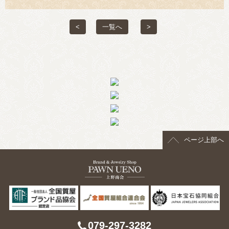
> 会社概要
<
一覧へ
>
> アクセス
> よくあるご質問
> ホーム
> 古物営業法に基づく表示
> プライバシーポリシー
ページ上部へ
> お問い合わせ
079-297-3282