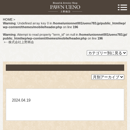
> 初めての方へ
HOME
>
> 預けたい方
Warning
: Undefined array key 0 in
/home/unionnet001/ueno783.jp/public_html/wp/
wp-content/themes/mobile/header.php
on line
196
> 売りたい方
Warning
: Attempt to read property "term_id" on null in
/home/unionnet001/ueno783.jp/
public_html/wp/wp-content/themes/mobile/header.php
on line
196
>
- 株式会社上野商会
> 買いたい方
> 取り扱い品目
> 商品情報
> スタッフおすすめ情報
2024.04.19
> お知らせ
> キャンペーン情報