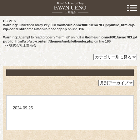
> 初めての方へ
HOME
>
> 預けたい方
Warning
: Undefined array key 0 in
/home/unionnet001/ueno783.jp/public_html/wp/
wp-content/themes/mobile/header.php
on line
196
> 売りたい方
Warning
: Attempt to read property "term_id" on null in
/home/unionnet001/ueno783.jp/
public_html/wp/wp-content/themes/mobile/header.php
on line
196
>
- 株式会社上野商会
> 買いたい方
> 取り扱い品目
> 商品情報
> スタッフおすすめ情報
2024.09.25
> お知らせ
> キャンペーン情報