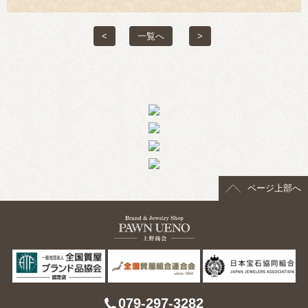
> 会社概要
<
一覧へ
>
> アクセス
> よくあるご質問
> ホーム
> 古物営業法に基づく表示
> プライバシーポリシー
ページ上部へ
> お問い合わせ
079-297-3282