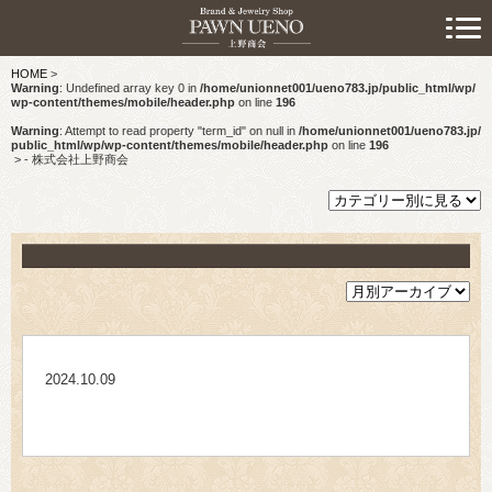
> 初めての方へ
HOME
>
> 預けたい方
Warning
: Undefined array key 0 in
/home/unionnet001/ueno783.jp/public_html/wp/
wp-content/themes/mobile/header.php
on line
196
> 売りたい方
Warning
: Attempt to read property "term_id" on null in
/home/unionnet001/ueno783.jp/
public_html/wp/wp-content/themes/mobile/header.php
on line
196
>
- 株式会社上野商会
> 買いたい方
> 取り扱い品目
> 商品情報
> スタッフおすすめ情報
2024.10.09
> お知らせ
> キャンペーン情報