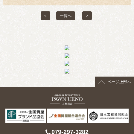
> 会社概要
<
一覧へ
>
> アクセス
> よくあるご質問
> ホーム
> 古物営業法に基づく表示
> プライバシーポリシー
ページ上部へ
> お問い合わせ
079-297-3282