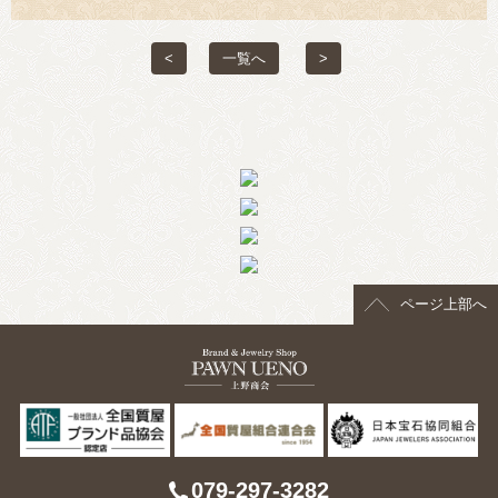
> 会社概要
<
一覧へ
>
> アクセス
> よくあるご質問
> ホーム
> 古物営業法に基づく表示
> プライバシーポリシー
ページ上部へ
> お問い合わせ
079-297-3282