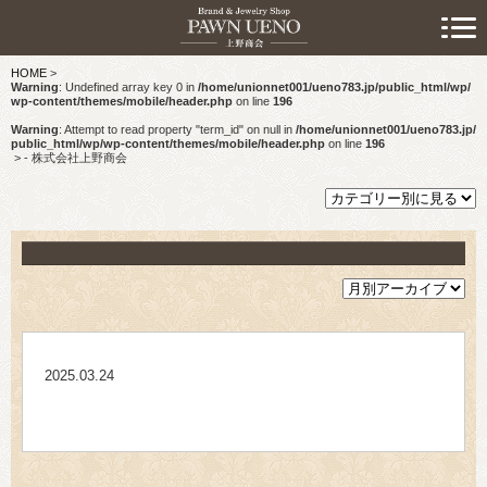
> 初めての方へ
HOME
>
> 預けたい方
Warning
: Undefined array key 0 in
/home/unionnet001/ueno783.jp/public_html/wp/
wp-content/themes/mobile/header.php
on line
196
> 売りたい方
Warning
: Attempt to read property "term_id" on null in
/home/unionnet001/ueno783.jp/
public_html/wp/wp-content/themes/mobile/header.php
on line
196
>
- 株式会社上野商会
> 買いたい方
> 取り扱い品目
> 商品情報
> スタッフおすすめ情報
2025.03.24
> お知らせ
> キャンペーン情報