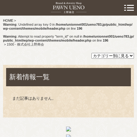
> 初めての方へ
HOME
>
> 預けたい方
Warning
: Undefined array key 0 in
/home/unionnet001/ueno783.jp/public_html/wp/
wp-content/themes/mobile/header.php
on line
196
> 売りたい方
Warning
: Attempt to read property "term_id" on null in
/home/unionnet001/ueno783.jp/
public_html/wp/wp-content/themes/mobile/header.php
on line
196
>
1500 - 株式会社上野商会
> 買いたい方
> 取り扱い品目
新着情報一覧
> 商品情報
> スタッフおすすめ情報
まだ記事はありません。
> お知らせ
> キャンペーン情報