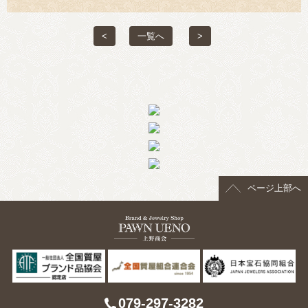
> 会社概要
<
一覧へ
>
> アクセス
> よくあるご質問
> ホーム
> 古物営業法に基づく表示
> プライバシーポリシー
ページ上部へ
> お問い合わせ
079-297-3282