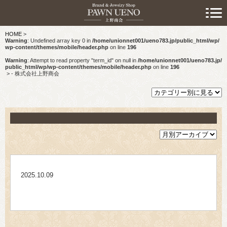
> 初めての方へ
HOME
>
> 預けたい方
Warning
: Undefined array key 0 in
/home/unionnet001/ueno783.jp/public_html/wp/
wp-content/themes/mobile/header.php
on line
196
> 売りたい方
Warning
: Attempt to read property "term_id" on null in
/home/unionnet001/ueno783.jp/
public_html/wp/wp-content/themes/mobile/header.php
on line
196
>
- 株式会社上野商会
> 買いたい方
> 取り扱い品目
> 商品情報
> スタッフおすすめ情報
2025.10.09
> お知らせ
> キャンペーン情報