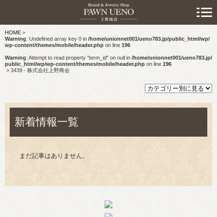
> 初めての方へ
HOME
>
> 預けたい方
Warning
: Undefined array key 0 in
/home/unionnet001/ueno783.jp/public_html/wp/
wp-content/themes/mobile/header.php
on line
196
> 売りたい方
Warning
: Attempt to read property "term_id" on null in
/home/unionnet001/ueno783.jp/
public_html/wp/wp-content/themes/mobile/header.php
on line
196
>
3439 - 株式会社上野商会
> 買いたい方
> 取り扱い品目
新着情報一覧
> 商品情報
> スタッフおすすめ情報
まだ記事はありません。
> お知らせ
> キャンペーン情報