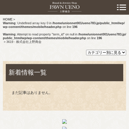
> 初めての方へ
HOME
>
> 預けたい方
Warning
: Undefined array key 0 in
/home/unionnet001/ueno783.jp/public_html/wp/
wp-content/themes/mobile/header.php
on line
196
> 売りたい方
Warning
: Attempt to read property "term_id" on null in
/home/unionnet001/ueno783.jp/
public_html/wp/wp-content/themes/mobile/header.php
on line
196
>
3619 - 株式会社上野商会
> 買いたい方
> 取り扱い品目
新着情報一覧
> 商品情報
> スタッフおすすめ情報
まだ記事はありません。
> お知らせ
> キャンペーン情報