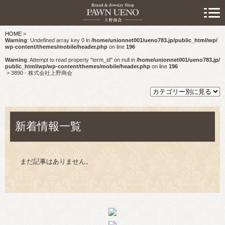
> 初めての方へ
HOME
>
> 預けたい方
Warning
: Undefined array key 0 in
/home/unionnet001/ueno783.jp/public_html/wp/
wp-content/themes/mobile/header.php
on line
196
> 売りたい方
Warning
: Attempt to read property "term_id" on null in
/home/unionnet001/ueno783.jp/
public_html/wp/wp-content/themes/mobile/header.php
on line
196
>
3890 - 株式会社上野商会
> 買いたい方
> 取り扱い品目
新着情報一覧
> 商品情報
> スタッフおすすめ情報
まだ記事はありません。
> お知らせ
> キャンペーン情報