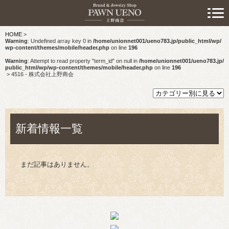
> 初めての方へ
HOME
>
> 預けたい方
Warning
: Undefined array key 0 in
/home/unionnet001/ueno783.jp/public_html/wp/
wp-content/themes/mobile/header.php
on line
196
> 売りたい方
Warning
: Attempt to read property "term_id" on null in
/home/unionnet001/ueno783.jp/
public_html/wp/wp-content/themes/mobile/header.php
on line
196
>
4516 - 株式会社上野商会
> 買いたい方
> 取り扱い品目
新着情報一覧
> 商品情報
> スタッフおすすめ情報
まだ記事はありません。
> お知らせ
> キャンペーン情報