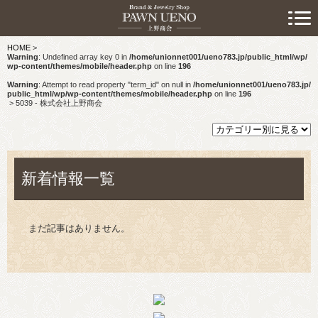
> 初めての方へ
HOME
>
> 預けたい方
Warning
: Undefined array key 0 in
/home/unionnet001/ueno783.jp/public_html/wp/
wp-content/themes/mobile/header.php
on line
196
> 売りたい方
Warning
: Attempt to read property "term_id" on null in
/home/unionnet001/ueno783.jp/
public_html/wp/wp-content/themes/mobile/header.php
on line
196
>
5039 - 株式会社上野商会
> 買いたい方
> 取り扱い品目
新着情報一覧
> 商品情報
> スタッフおすすめ情報
まだ記事はありません。
> お知らせ
> キャンペーン情報