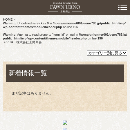
> 初めての方へ
HOME
>
> 預けたい方
Warning
: Undefined array key 0 in
/home/unionnet001/ueno783.jp/public_html/wp/
wp-content/themes/mobile/header.php
on line
196
> 売りたい方
Warning
: Attempt to read property "term_id" on null in
/home/unionnet001/ueno783.jp/
public_html/wp/wp-content/themes/mobile/header.php
on line
196
>
5104 - 株式会社上野商会
> 買いたい方
> 取り扱い品目
新着情報一覧
> 商品情報
> スタッフおすすめ情報
まだ記事はありません。
> お知らせ
> キャンペーン情報