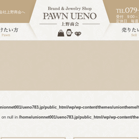
会社上野商会へ
受付 9:00～1
定休日 毎
nionnet001/ueno783.jp/public_html/wp/wp-content/themes/uniontheme/
 on null in
/home/unionnet001/ueno783.jp/public_html/wp/wp-content/th