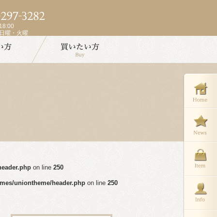
8:00
週日曜・火曜
header.php
on line
250
emes/uniontheme/header.php
on line
250