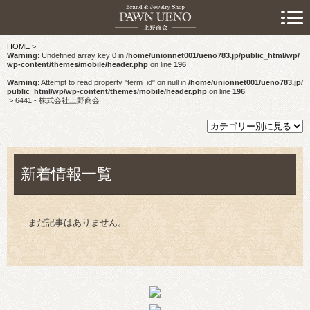
> 初めての方へ
HOME
>
> 預けたい方
Warning
: Undefined array key 0 in
/home/unionnet001/ueno783.jp/public_html/wp/
wp-content/themes/mobile/header.php
on line
196
> 売りたい方
Warning
: Attempt to read property "term_id" on null in
/home/unionnet001/ueno783.jp/
public_html/wp/wp-content/themes/mobile/header.php
on line
196
>
6441 - 株式会社上野商会
> 買いたい方
> 取り扱い品目
新着情報一覧
> 商品情報
> スタッフおすすめ情報
まだ記事はありません。
> お知らせ
> キャンペーン情報