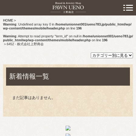
> 初めての方へ
HOME
>
> 預けたい方
Warning
: Undefined array key 0 in
/home/unionnet001/ueno783.jp/public_html/wp/
wp-content/themes/mobile/header.php
on line
196
> 売りたい方
Warning
: Attempt to read property "term_id" on null in
/home/unionnet001/ueno783.jp/
public_html/wp/wp-content/themes/mobile/header.php
on line
196
>
6452 - 株式会社上野商会
> 買いたい方
> 取り扱い品目
新着情報一覧
> 商品情報
> スタッフおすすめ情報
まだ記事はありません。
> お知らせ
> キャンペーン情報