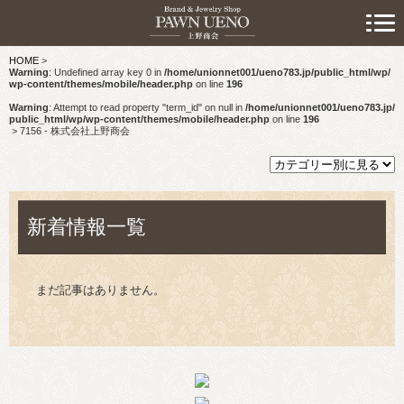
> 初めての方へ
HOME
>
> 預けたい方
Warning
: Undefined array key 0 in
/home/unionnet001/ueno783.jp/public_html/wp/
wp-content/themes/mobile/header.php
on line
196
> 売りたい方
Warning
: Attempt to read property "term_id" on null in
/home/unionnet001/ueno783.jp/
public_html/wp/wp-content/themes/mobile/header.php
on line
196
>
7156 - 株式会社上野商会
> 買いたい方
> 取り扱い品目
新着情報一覧
> 商品情報
> スタッフおすすめ情報
まだ記事はありません。
> お知らせ
> キャンペーン情報