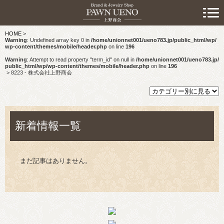
> 初めての方へ
HOME
>
> 預けたい方
Warning
: Undefined array key 0 in
/home/unionnet001/ueno783.jp/public_html/wp/
wp-content/themes/mobile/header.php
on line
196
> 売りたい方
Warning
: Attempt to read property "term_id" on null in
/home/unionnet001/ueno783.jp/
public_html/wp/wp-content/themes/mobile/header.php
on line
196
>
8223 - 株式会社上野商会
> 買いたい方
> 取り扱い品目
新着情報一覧
> 商品情報
> スタッフおすすめ情報
まだ記事はありません。
> お知らせ
> キャンペーン情報