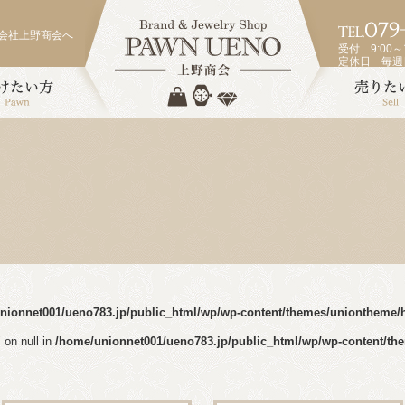
会社上野商会へ
受付 9:00～1
定休日 毎
nionnet001/ueno783.jp/public_html/wp/wp-content/themes/uniontheme/
 on null in
/home/unionnet001/ueno783.jp/public_html/wp/wp-content/th