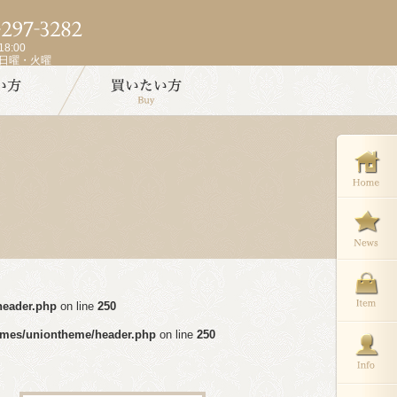
8:00
週日曜・火曜
header.php
on line
250
emes/uniontheme/header.php
on line
250