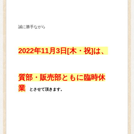
> 会社概要
> アクセス
誠に勝手ながら
> よくあるご質問
> ホーム
2022年11月3日[木・祝]は、
> 古物営業法に基づく表示
> プライバシーポリシー
質部・販売部ともに臨時休
業
> お問い合わせ
とさせて頂きます。