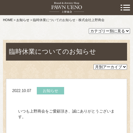
> 初めての方へ
HOME
>
お知らせ
>
臨時休業についてのお知らせ - 株式会社上野商会
> 預けたい方
> 売りたい方
> 買いたい方
臨時休業についてのお知らせ
> 取り扱い品目
> 商品情報
2022.10.07
お知らせ
> スタッフおすすめ情報
> お知らせ
いつも上野商会をご愛顧頂き、誠にありがとうございま
す。
> キャンペーン情報