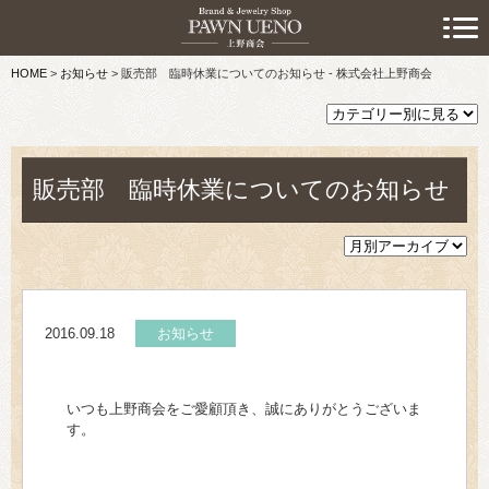
> 初めての方へ
HOME
>
お知らせ
>
販売部 臨時休業についてのお知らせ - 株式会社上野商会
> 預けたい方
> 売りたい方
> 買いたい方
販売部 臨時休業についてのお知らせ
> 取り扱い品目
> 商品情報
2016.09.18
お知らせ
> スタッフおすすめ情報
> お知らせ
いつも上野商会をご愛顧頂き、誠にありがとうございま
す。
> キャンペーン情報