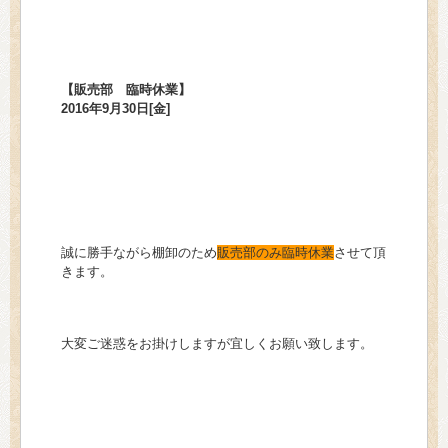
> 会社概要
> アクセス
【販売部 臨時休業】
> よくあるご質問
2016年9月30日[金]
> ホーム
> 古物営業法に基づく表示
> プライバシーポリシー
誠に勝手ながら棚卸のため
販売部のみ臨時休業
させて頂
きます。
> お問い合わせ
大変ご迷惑をお掛けしますが宜しくお願い致します。