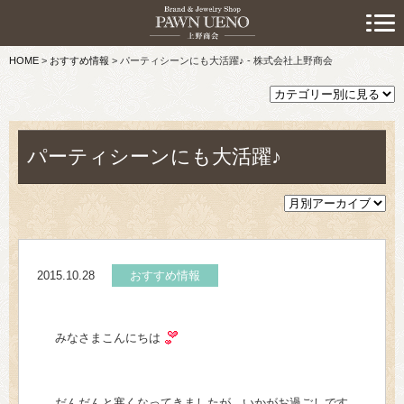
> 初めての方へ
HOME
>
おすすめ情報
>
パーティシーンにも大活躍♪ - 株式会社上野商会
> 預けたい方
> 売りたい方
> 買いたい方
パーティシーンにも大活躍♪
> 取り扱い品目
> 商品情報
2015.10.28
おすすめ情報
> スタッフおすすめ情報
> お知らせ
みなさまこんにちは
> キャンペーン情報
だんだんと寒くなってきましたが、いかがお過ごしです