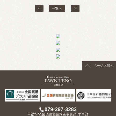
<
一覧へ
>
ページ上部へ
079-297-3282
〒670-0046 兵庫県姫路市東雲町1丁目47