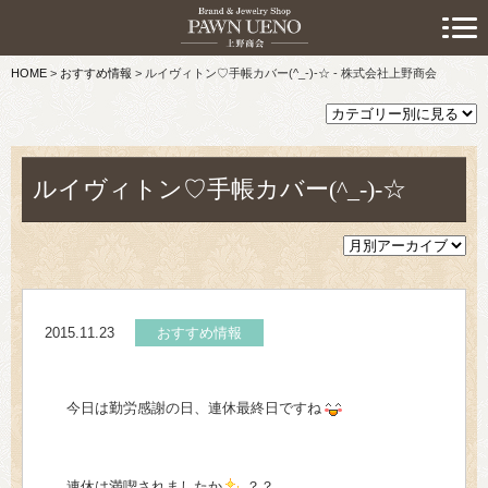
> 初めての方へ
HOME
>
おすすめ情報
>
ルイヴィトン♡手帳カバー(^_-)-☆ - 株式会社上野商会
> 預けたい方
> 売りたい方
> 買いたい方
ルイヴィトン♡手帳カバー(^_-)-☆
> 取り扱い品目
> 商品情報
2015.11.23
おすすめ情報
> スタッフおすすめ情報
> お知らせ
今日は勤労感謝の日、連休最終日ですね
> キャンペーン情報
連休は満喫されましたか
？？