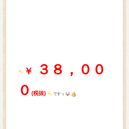
３８，００
￥
０
(税抜)
ですっ