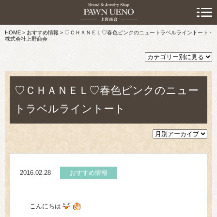
> 初めての方へ
HOME
>
おすすめ情報
>
♡ＣＨＡＮＥＬ♡春色ピンクのニュートラベルライントート -
> 預けたい方
株式会社上野商会
> 売りたい方
> 買いたい方
♡ＣＨＡＮＥＬ♡春色ピンクのニュー
> 取り扱い品目
トラベルライントート
> 商品情報
> スタッフおすすめ情報
2016.02.28
おすすめ情報
> お知らせ
> キャンペーン情報
こんにちは