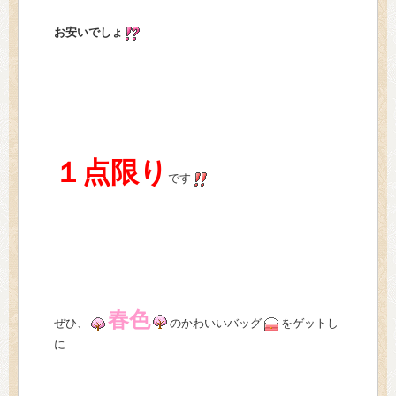
お安いでしょ
１点限り
です
春色
ぜひ、
のかわいいバッグ
をゲットし
に