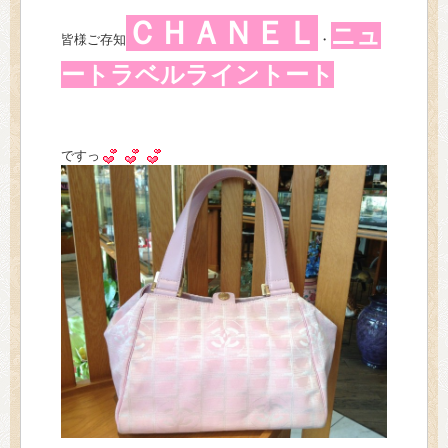
ＣＨＡＮＥＬ
ニュ
皆様ご存知
・
ートラベルライントート
ですっ