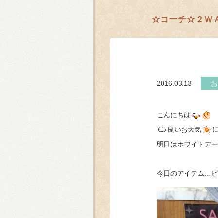
☆コーチ☆２ＷＡ
2016.03.13
お
こんにちは
良いお天気
明日はホワイトデー
今日のアイテム…ピ