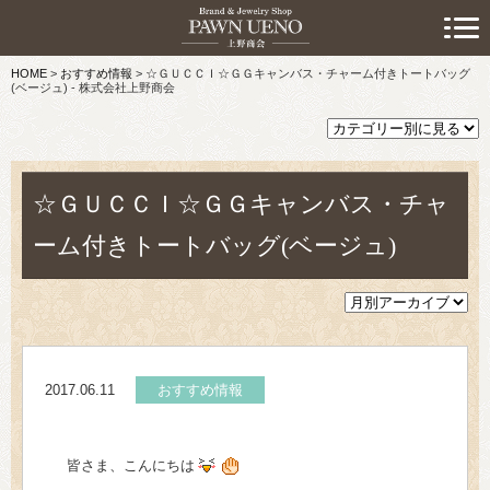
> 初めての方へ
HOME
>
おすすめ情報
>
☆ＧＵＣＣＩ☆ＧＧキャンバス・チャーム付きトートバッグ
> 預けたい方
(ベージュ) - 株式会社上野商会
> 売りたい方
> 買いたい方
☆ＧＵＣＣＩ☆ＧＧキャンバス・チャ
> 取り扱い品目
ーム付きトートバッグ(ベージュ)
> 商品情報
> スタッフおすすめ情報
2017.06.11
おすすめ情報
> お知らせ
> キャンペーン情報
皆さま、こんにちは