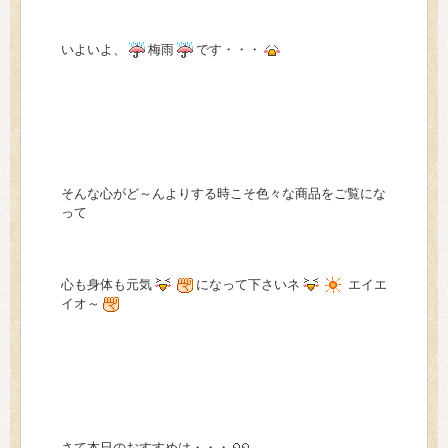
> 会社概要
いよいよ、
梅雨
です・・・
> アクセス
> よくあるご質問
> ホーム
そんな心がど～んよりする時こそ色々な商品をご覧にな
> 古物営業法に基づく表示
って
> プライバシーポリシー
心も身体も元気
になって下さいネ
エイエ
> お問い合わせ
イオ～
さて本日のおすすめは・・・