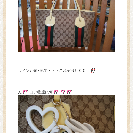
ラインが緑×赤で・・・これぞＧＵＣＣＩ
ん
白い物達は何