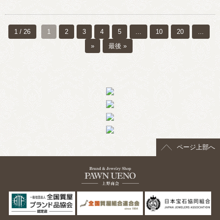
1 / 26
1
2
3
4
5
...
10
20
...
»
最後 »
ページ上部へ