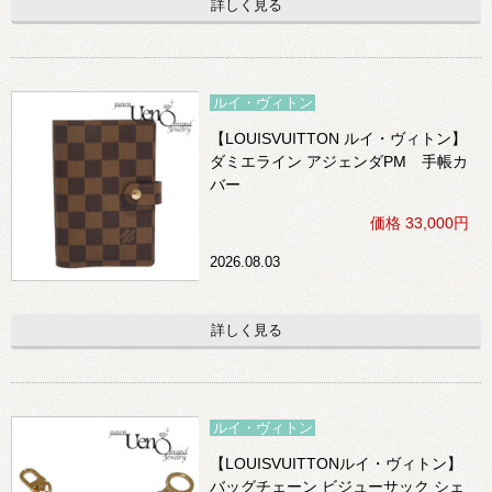
詳しく見る
> 会社概要
> アクセス
ルイ・ヴィトン
> よくあるご質問
【LOUISVUITTON ルイ・ヴィトン】
ダミエライン アジェンダPM 手帳カ
> ホーム
バー
> 古物営業法に基づく表示
価格 33,000円
2026.08.03
> プライバシーポリシー
> お問い合わせ
詳しく見る
ルイ・ヴィトン
【LOUISVUITTONルイ・ヴィトン】
バッグチェーン ビジューサック シェ