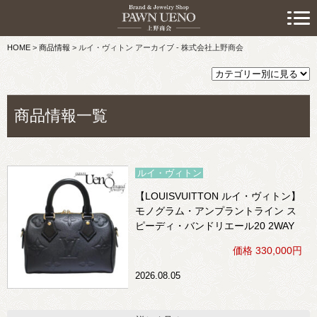
> 初めての方へ
HOME
>
商品情報
>
ルイ・ヴィトン アーカイブ - 株式会社上野商会
> 預けたい方
> 売りたい方
商品情報一覧
> 買いたい方
> 取り扱い品目
ルイ・ヴィトン
> 商品情報
【LOUISVUITTON ルイ・ヴィトン】
モノグラム・アンプラントライン ス
> スタッフおすすめ情報
ピーディ・バンドリエール20 2WAY
（黒）
価格 330,000円
> お知らせ
2026.08.05
> キャンペーン情報