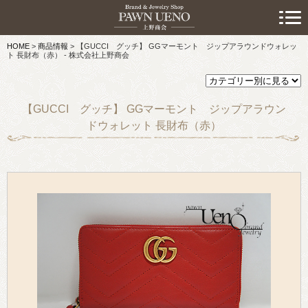
> 初めての方へ
HOME
>
商品情報
>
【GUCCI グッチ】 GGマーモント ジップアラウンドウォレッ
> 預けたい方
ト 長財布（赤） - 株式会社上野商会
> 売りたい方
【GUCCI グッチ】 GGマーモント ジップアラウン
> 買いたい方
ドウォレット 長財布（赤）
> 取り扱い品目
> 商品情報
> スタッフおすすめ情報
> お知らせ
> キャンペーン情報