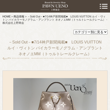
> 初めての方へ
HOME
>
商品情報
>
－Sold Out－■7/14神戸新聞掲載■ LOUIS VUITTON ルイ・ヴィ
> 預けたい方
トン バイカラーモノグラム・アンプラント ネオノエMM（トゥルトレールクレーム） -
株式会社上野商会
> 売りたい方
> 買いたい方
－Sold Out－■7/14神戸新聞掲載■ LOUIS VUITTON
ルイ・ヴィトン バイカラーモノグラム・アンプラント
> 取り扱い品目
ネオノエMM（トゥルトレールクレーム）
> 商品情報
> スタッフおすすめ情報
> お知らせ
> キャンペーン情報