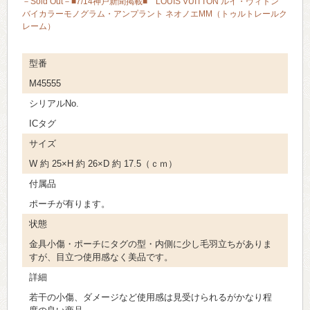
－Sold Out－■7/14神戸新聞掲載■ LOUIS VUITTON ルイ・ヴィトン
バイカラーモノグラム・アンプラント ネオノエMM（トゥルトレールク
レーム）
型番
M45555
シリアルNo.
ICタグ
サイズ
W 約 25×H 約 26×D 約 17.5（ｃｍ）
付属品
ポーチが有ります。
状態
金具小傷・ポーチにタグの型・内側に少し毛羽立ちがありま
すが、目立つ使用感なく美品です。
詳細
若干の小傷、ダメージなど使用感は見受けられるがかなり程