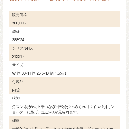
販売価格
¥66,000-
型番
388924
シリアルNo.
213317
サイズ
W 約 30×H 約 25.5×D 約 4.5(㎝)
付属品
内袋
状態
角スレ,剥がれ,上部つなぎ目部分少々めくれ,中に白い汚れ,シ
ョルダーに型,穴に広がりが見られます。
詳細
一般的な中古品で、手にとって分かる小傷、ダメージなどが