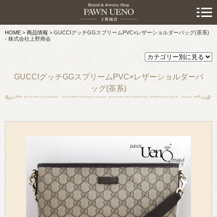
> 初めての方へ
HOME
>
商品情報
>
GUCCIグッチGGスプリームPVC×レザーショルダーバッグ(茶系)
> 預けたい方
- 株式会社上野商会
> 売りたい方
GUCCIグッチGGスプリームPVC×レザーショルダーバ
> 買いたい方
ッグ(茶系)
> 取り扱い品目
> 商品情報
> スタッフおすすめ情報
> お知らせ
> キャンペーン情報