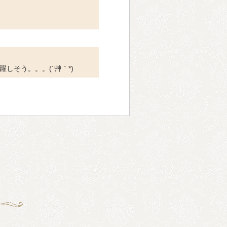
しそう。。。(´艸｀*)