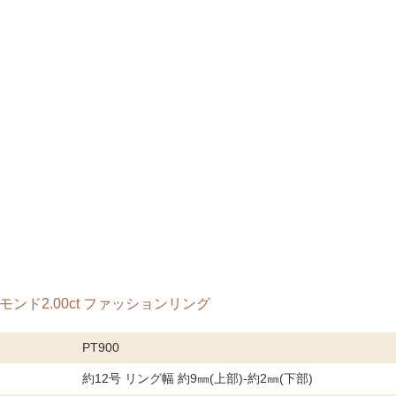
イヤモンド2.00ct ファッションリング
PT900
約12号 リング幅 約9㎜(上部)-約2㎜(下部)