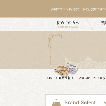
姫路でブランド品買取・販売は質屋の株式
HOME
>
商品情報
>
－Sold Out－PT9