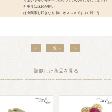
可愛いヤモリモチーフのリングが入荷しました(≧▽≦)
ヤモリは縁起が良い
は虫類系お好きな方,特にオススメですょ(´艸｀*)
一覧へ
<
>
類似した商品を見る