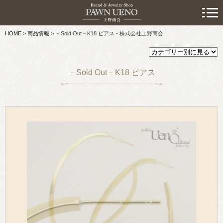
> 初めての方へ
HOME
>
商品情報
>
－Sold Out－K18 ピアス - 株式会社上野商会
> 預けたい方
> 売りたい方
－Sold Out－K18 ピアス
> 買いたい方
> 取り扱い品目
> 商品情報
> スタッフおすすめ情報
> お知らせ
> キャンペーン情報