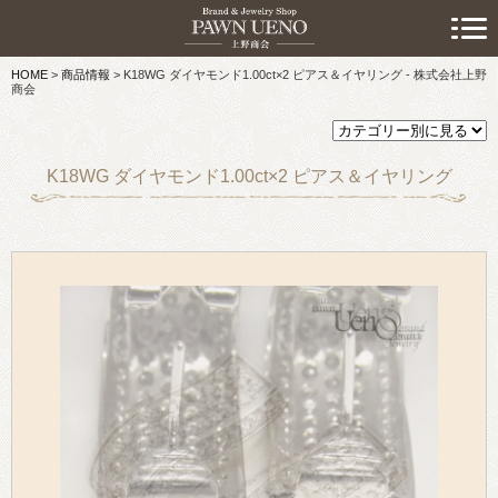
> 初めての方へ
HOME
>
商品情報
>
K18WG ダイヤモンド1.00ct×2 ピアス＆イヤリング - 株式会社上野
> 預けたい方
商会
> 売りたい方
K18WG ダイヤモンド1.00ct×2 ピアス＆イヤリング
> 買いたい方
> 取り扱い品目
> 商品情報
> スタッフおすすめ情報
> お知らせ
> キャンペーン情報