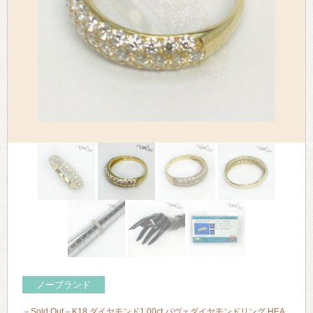
> 会社概要
> アクセス
> よくあるご質問
> ホーム
> 古物営業法に基づく表示
> プライバシーポリシー
> お問い合わせ
ノーブランド
－Sold Out－K18 ダイヤモンド1.00ct パヴェダイヤモンドリング HEA