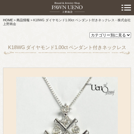
> 初めての方へ
HOME
>
商品情報
>
K18WG ダイヤモンド1.00ct ペンダント付きネックレス - 株式会社
> 預けたい方
上野商会
> 売りたい方
K18WG ダイヤモンド1.00ct ペンダント付きネックレス
> 買いたい方
> 取り扱い品目
> 商品情報
> スタッフおすすめ情報
> お知らせ
> キャンペーン情報