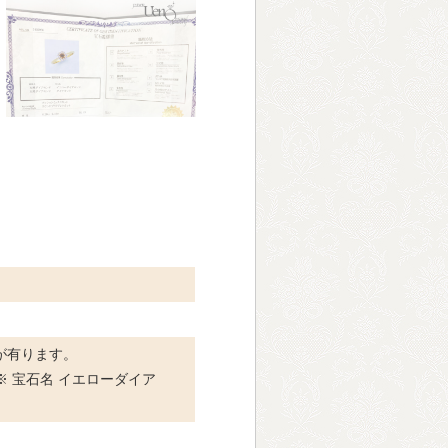
が有ります。
※ 宝石名 イエローダイア
。