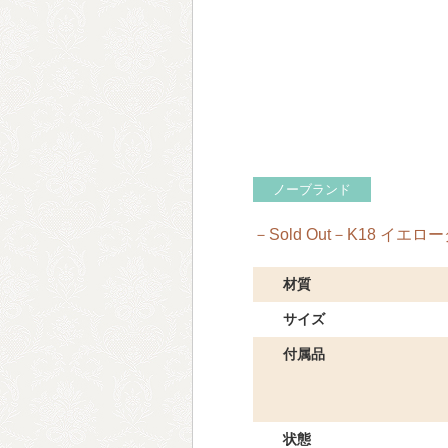
ノーブランド
－Sold Out－K18 イエ
材質
サイズ
付属品
状態