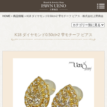
> 初めての方へ
HOME
>
商品情報
>
K18 ダイヤモンド0.50ct×2 雫モチーフ ピアス - 株式会社上野商会
> 預けたい方
> 売りたい方
K18 ダイヤモンド0.50ct×2 雫モチーフ ピアス
> 買いたい方
> 取り扱い品目
> 商品情報
> スタッフおすすめ情報
> お知らせ
> キャンペーン情報