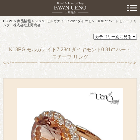
> 初めての方へ
HOME
>
商品情報
>
K18PG モルガナイト7.28ct ダイヤモンド0.81ct ハートモチーフ リ
> 預けたい方
ング - 株式会社上野商会
> 売りたい方
K18PG モルガナイト7.28ct ダイヤモンド0.81ct ハート
> 買いたい方
モチーフ リング
> 取り扱い品目
> 商品情報
> スタッフおすすめ情報
> お知らせ
> キャンペーン情報