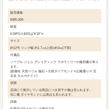
販売価格
¥385,000-
材質
K18PG※刻印は“K18”※
サイズ
約12号 リング幅 約1.7㎝(上部)-約3㎜(下部)
付属品
ノーブル ジェム グレイディング ラボラトリーの鑑別書が有り
ます。
(鉱物名 天然ベリル 脇石＝天然ダイアモンド※記載通り※ 宝
石名 モルガナイト)
状態
店頭にて展示している商品につき若干小傷は見られます。
石に傷,ダイヤモンドには黒点も見られます。
詳細
N:新品で仕入れている商品です。