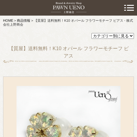
> 初めての方へ
HOME
>
商品情報
>
【質屋】送料無料！K10 オパール フラワーモチーフ ピアス - 株式
> 預けたい方
会社上野商会
> 売りたい方
【質屋】送料無料！K10 オパール フラワーモチーフ ピ
> 買いたい方
アス
> 取り扱い品目
> 商品情報
> スタッフおすすめ情報
> お知らせ
> キャンペーン情報