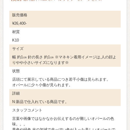
販売価格
¥26,400-
材質
K10
サイズ
幅 約1㎝ 針の長さ 約1㎝ ※マネキン着用イメージは,人の顔よ
りやや小さいサイズになります※
状態
店頭にて展示している商品につき若干小傷は見られます。
オパールに少々小傷が見られます。
詳細
N:新品で仕入れている商品です。
スタッフコメント
言葉や画像ではなかなかお伝えするのが難しいオパールの色
味。。。
青色や緑色,光の加減で赤っぽい色が入った美しいオパールで