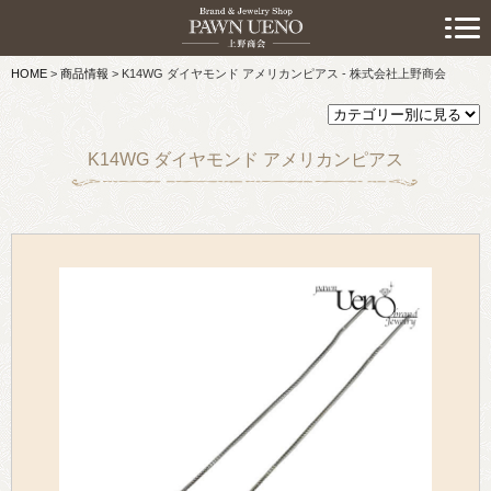
> 初めての方へ
HOME
>
商品情報
>
K14WG ダイヤモンド アメリカンピアス - 株式会社上野商会
> 預けたい方
> 売りたい方
K14WG ダイヤモンド アメリカンピアス
> 買いたい方
> 取り扱い品目
> 商品情報
> スタッフおすすめ情報
> お知らせ
> キャンペーン情報