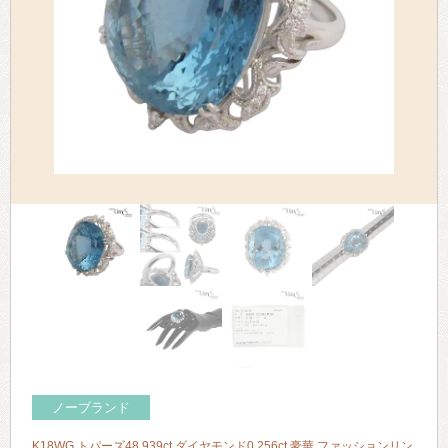
> 会社概要
> アクセス
> よくあるご質問
> ホーム
> 古物営業法に基づく表示
> プライバシーポリシー
> お問い合わせ
ノーブランド
K18WG トパーズ48.939ct ダイヤモンド0.256ct 豪華 ファッションリン