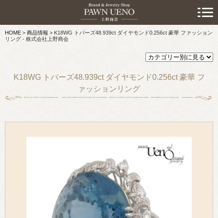
> 初めての方へ
HOME
>
商品情報
>
K18WG トパーズ48.939ct ダイヤモンド0.256ct 豪華 ファッション
> 預けたい方
リング - 株式会社上野商会
> 売りたい方
K18WG トパーズ48.939ct ダイヤモンド0.256ct 豪華 フ
> 買いたい方
ァッションリング
> 取り扱い品目
> 商品情報
> スタッフおすすめ情報
> お知らせ
> キャンペーン情報