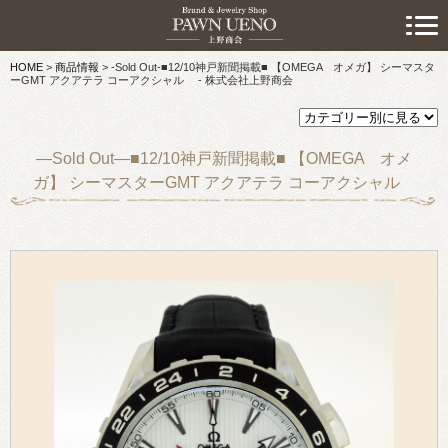
> 初めての方へ
HOME
>
商品情報
>
-Sold Out-■12/10神戸新聞掲載■ 【OMEGA オメガ】 シーマスタ
> 預けたい方
ーGMT アクアテラ コーアクシャル - 株式会社上野商会
> 売りたい方
—Sold Out—■12/10神戸新聞掲載■ 【OMEGA オメ
> 買いたい方
ガ】 シーマスターGMT アクアテラ コーアクシャル
> 取り扱い品目
> 商品情報
> スタッフおすすめ情報
> お知らせ
> キャンペーン情報