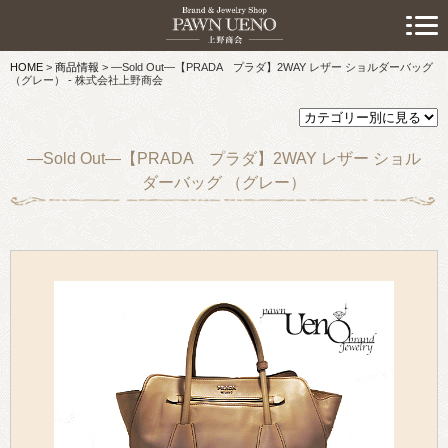
> 初めての方へ
HOME
>
商品情報
>
—Sold Out—【PRADA プラダ】2WAY レザー ショルダーバッグ
> 預けたい方
（グレー） - 株式会社上野商会
> 売りたい方
—Sold Out—【PRADA プラダ】2WAY レザー ショル
> 買いたい方
ダーバッグ （グレー）
> 取り扱い品目
> 商品情報
> スタッフおすすめ情報
> お知らせ
> キャンペーン情報