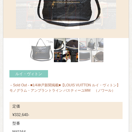
> 会社概要
> アクセス
> よくあるご質問
> ホーム
> 古物営業法に基づく表示
> プライバシーポリシー
ルイ・ヴィトン
－Sold Out－■1/4神戸新聞掲載■【LOUIS VUITTON ルイ・ヴィトン】
> お問い合わせ
モノグラム・アンプラントライン バスティーユMM （ノワール）
定価
¥332,640-
型番
M41164