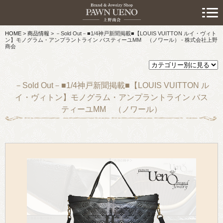
> 初めての方へ
HOME
>
商品情報
>
－Sold Out－■1/4神戸新聞掲載■【LOUIS VUITTON ルイ・ヴィト
> 預けたい方
ン】モノグラム・アンプラントライン バスティーユMM （ノワール） - 株式会社上野
商会
> 売りたい方
> 買いたい方
－Sold Out－■1/4神戸新聞掲載■【LOUIS VUITTON ル
イ・ヴィトン】モノグラム・アンプラントライン バス
> 取り扱い品目
ティーユMM （ノワール）
> 商品情報
> スタッフおすすめ情報
> お知らせ
> キャンペーン情報