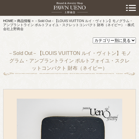
> 初めての方へ
HOME
>
商品情報
>
－Sold Out－【LOUIS VUITTON ルイ・ヴィトン】モノグラム・
> 預けたい方
アンプラントライン ポルトフォイユ・スクレットコンパクト 財布（ネイビー） - 株式
会社上野商会
> 売りたい方
> 買いたい方
－Sold Out－【LOUIS VUITTON ルイ・ヴィトン】モノ
グラム・アンプラントライン ポルトフォイユ・スクレ
> 取り扱い品目
ットコンパクト 財布（ネイビー）
> 商品情報
> スタッフおすすめ情報
> お知らせ
> キャンペーン情報