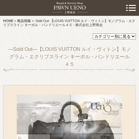
> 初めての方へ
HOME
>
商品情報
>
-Sold Out-【LOUIS VUITTON ルイ・ヴィトン】モノグラム・エク
> 預けたい方
リプスライン キーポル・バンドリエール４５ - 株式会社上野商会
> 売りたい方
—Sold Out—【LOUIS VUITTON ルイ・ヴィトン】モノ
> 買いたい方
グラム・エクリプスライン キーポル・バンドリエール
４５
> 取り扱い品目
> 商品情報
> スタッフおすすめ情報
> お知らせ
> キャンペーン情報