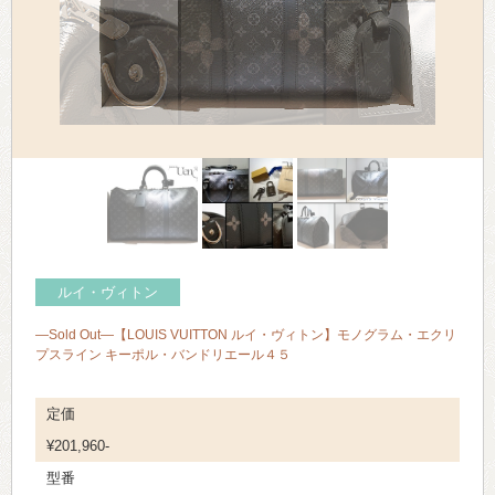
> 会社概要
> アクセス
> よくあるご質問
> ホーム
> 古物営業法に基づく表示
> プライバシーポリシー
ルイ・ヴィトン
> お問い合わせ
—Sold Out—【LOUIS VUITTON ルイ・ヴィトン】モノグラム・エクリ
プスライン キーポル・バンドリエール４５
定価
¥201,960-
型番