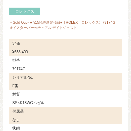
ロレックス
－Sold Out－■7/15読売新聞掲載■【ROLEX ロレックス】79174G
オイスターパーぺチュアル デイトジャスト
定価
¥638,400-
型番
79174G
シリアルNo.
F番
材質
SS×K18WGベゼル
付属品
なし
状態