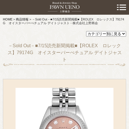
> 初めての方へ
HOME
>
商品情報
>
－Sold Out－■7/15読売新聞掲載■【ROLEX ロレックス】79174
> 預けたい方
G オイスターパーぺチュアル デイトジャスト - 株式会社上野商会
> 売りたい方
－Sold Out－■7/15読売新聞掲載■【ROLEX ロレック
> 買いたい方
ス】79174G オイスターパーぺチュアル デイトジャス
ト
> 取り扱い品目
> 商品情報
> スタッフおすすめ情報
> お知らせ
> キャンペーン情報