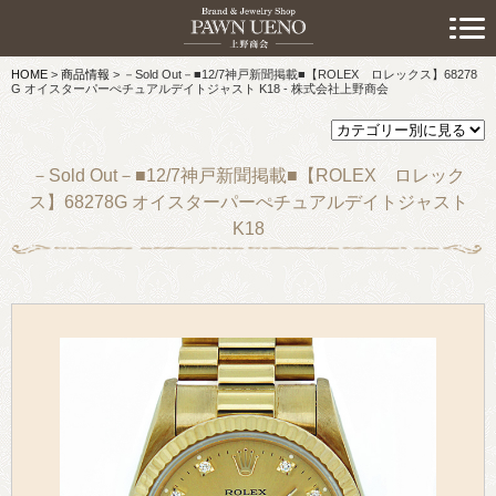
> 初めての方へ
HOME
>
商品情報
>
－Sold Out－■12/7神戸新聞掲載■【ROLEX ロレックス】68278
> 預けたい方
G オイスターパーぺチュアルデイトジャスト K18 - 株式会社上野商会
> 売りたい方
－Sold Out－■12/7神戸新聞掲載■【ROLEX ロレック
> 買いたい方
ス】68278G オイスターパーぺチュアルデイトジャスト
K18
> 取り扱い品目
> 商品情報
> スタッフおすすめ情報
> お知らせ
> キャンペーン情報